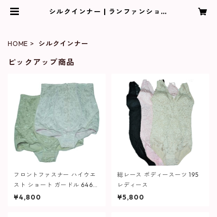
シルクインナー | ランファンショッ
プ PAL（パル）
HOME
シルクインナー
ピックアップ商品
フロントファスナー ハイウエ
総レース ボディースーツ 195
スト ショート ガードル 646
レディース
レディース
¥4,800
¥5,800