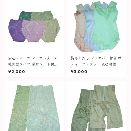
安心ショーツ ノーマル丈 516
胸もと安心 ブラカバー付き ボ
軽失禁タイプ 吸水シート付
ディーブリファー 852 補整下
(大きいサイズ) レディース
着 大きいサイズ レディース
¥2,000
¥3,000