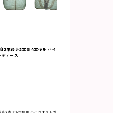
身2本後身2本 計4本使用 ハイ
 レディース
後身2本 計4本使用 ハイウエストガ