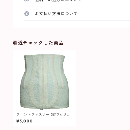
お支払い方法について
最近チェックした商品
フロントファスナー (鍵フック付
き) CZボーン前身2本後身2本 計4
¥3,000
本使用 ハイウエスト ガードル 62
5 補整下着 大きいサイズ レディ