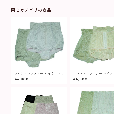
ース
同じカテゴリの商品
フロントファスナー ハイウエス
フロントファスナー ハイウ
ト ショート ガードル 646 レディ
ト ショート ガードル 605
¥4,800
¥4,800
ース
ース