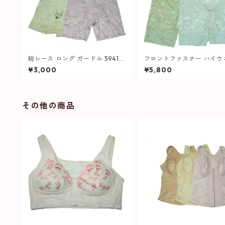
総レース ロング ガードル 5941
フロントファスナー ハイウ
レディース
ト ロング ガードル 647 レ
¥3,000
¥5,800
ス
その他の商品