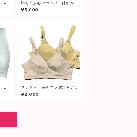
ーロ
胸もと安心 ブラカバー付き シェ
イプインナー 1532 補整下着 大き
¥3,000
いサイズ レディース
 ホー
ブラジャー 楽々ブラ 801 レディ
ース
¥2,000