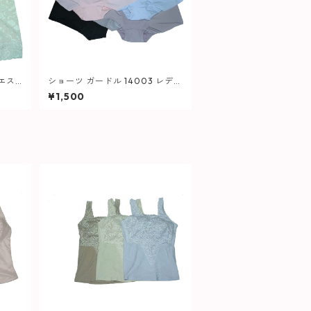
エス
ショーツ ガードル 14003 レディ
ディー
ース
¥1,500