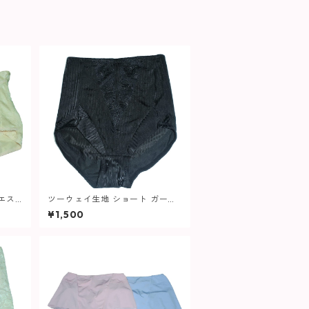
エス
ツーウェイ生地 ショート ガード
 レディ
ル 513 レディース
¥1,500