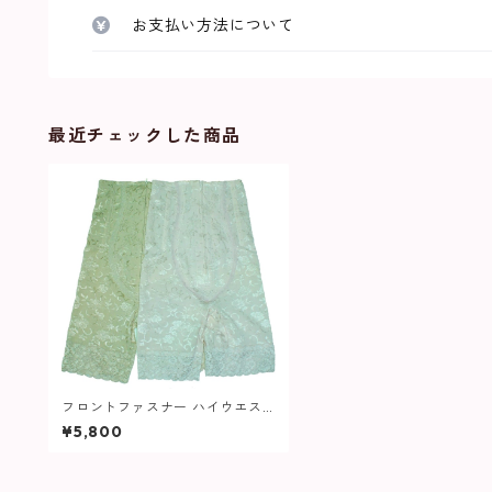
お支払い方法について
最近チェックした商品
フロントファスナー ハイウエス
ト ロング ガードル 647 レディー
¥5,800
ス