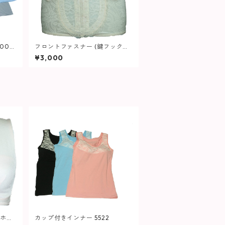
003
フロントファスナー (鍵フック付
き) CZボーン前身2本後身2本 計4
¥3,000
本使用 ハイウエスト ガードル 62
5 補整下着 大きいサイズ レディ
ース
 ホー
カップ付きインナー 5522