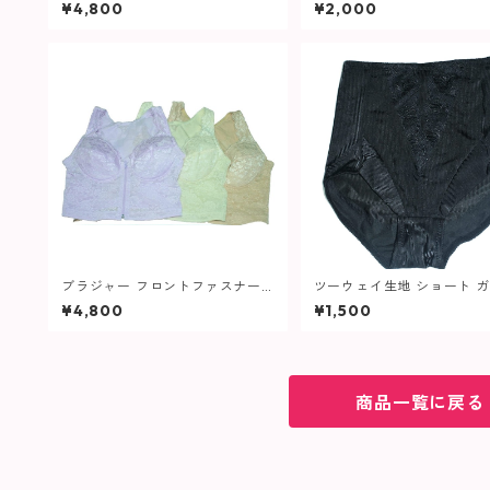
ト ショート ガードル 646 レディ
ムブラ 632 レディース
¥4,800
¥2,000
ース
ブラジャー フロントファスナー
ツーウェイ生地 ショート 
レーシー ロングブラ 040 レディ
ル 513 レディース
¥4,800
¥1,500
ース
商品一覧に戻る