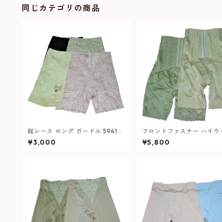
同じカテゴリの商品
総レース ロング ガードル 5941
フロントファスナー ハイウ
レディース
ト ロング ガードル 606 
¥3,000
¥5,800
ス