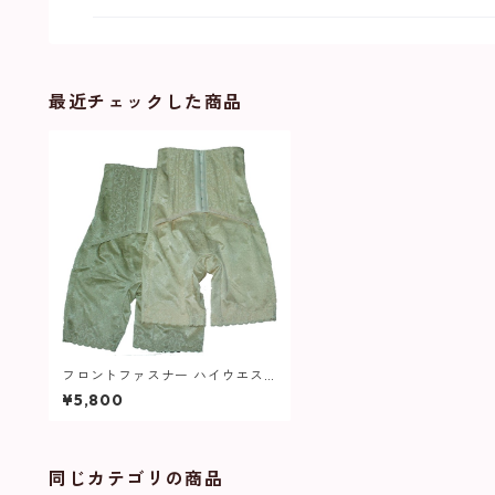
最近チェックした商品
フロントファスナー ハイウエス
ト ロング ガードル 606 レディー
¥5,800
ス
同じカテゴリの商品