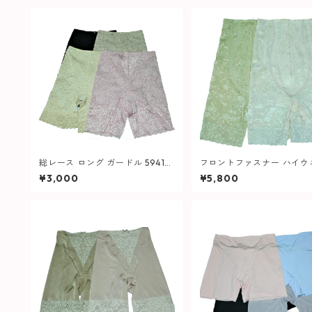
総レース ロング ガードル 5941
フロントファスナー ハイウ
レディース
ト ロング ガードル 647 レ
¥3,000
¥5,800
ス