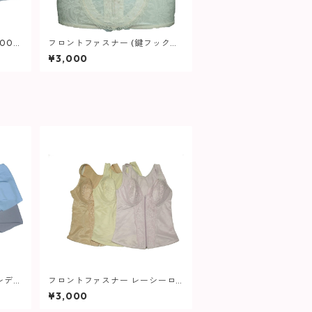
003
フロントファスナー (鍵フック付
き) CZボーン前身2本後身2本 計4
¥3,000
本使用 ハイウエスト ガードル 62
5 補整下着 大きいサイズ レディ
ース
 レディ
フロントファスナー レーシーロ
ングブラ 039
¥3,000